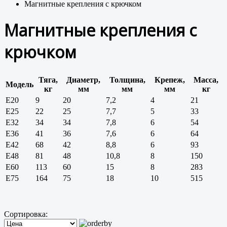
Магнитные крепления с крючком
Магнитные крепления с
крючком
Тяга,
Диаметр,
Толщина,
Крепеж,
Масса,
Модель
кг
мм
мм
мм
кг
E20
9
20
7,2
4
21
E25
22
25
7,7
5
33
E32
34
34
7,8
6
54
E36
41
36
7,6
6
64
E42
68
42
8,8
6
93
E48
81
48
10,8
8
150
E60
113
60
15
8
283
E75
164
75
18
10
515
Сортировка: